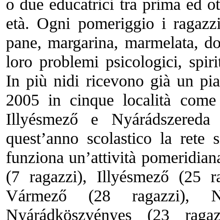
o due educatrici tra prima ed o
età. Ogni pomeriggio i ragazz
pane, margarina, marmelata, do
loro problemi psicologici, spirit
In più nidi ricevono già un pi
2005 in cinque località com
Illyésmező e Nyárádszereda
quest’anno scolastico la rete s
funziona un’attività pomeridiana
(7 ragazzi), Illyésmező (25 r
Vármező (28 ragazzi), Ny
Nyárádköszvényes (23 ragaz