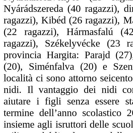
Nyárádszereda (40 ragazzi), d
ragazzi), Kibéd (26 ragazzi), 
(22 ragazzi), Hármasfalú (4
ragazzi), Székelyvécke (23 r
provincia Hargita: Parajd (27
(20), Siménfalva (20) e Szen
località ci sono attorno seicento
nidi. Il vantaggio dei nidi c
aiutare i figli senza essere s
termine dell’anno scolastico 
insieme agli isruttori delle scuo