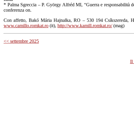
* Palma Sgreccia – P. György Alfréd MI, “Guerra e responsabilità de
conferenza on.
Con affetto, Bakó Mária Hajnalka, RO – 530 194 Csíkszereda, H
www.camillo.romkat.ro
(it),
http://www.kamill.romkat.ro/
(mag)
<< settembre 2025
Il