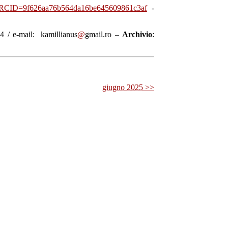
php?RCID=9f626aa76b564da16be645609861c3af
-
 / e-mail: kamillianus
@
gmail.ro –
Archivio
:
giugno 2025 >>