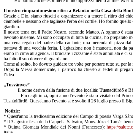
Ho potuto anche esprimere il mio apprezzamento ai miei ex student
Il nostro cinquantunesimo ritiro a Betania: nella Casa della Bon
Grazie a Dio, siamo riusciti a organizzare e a tenere il ritiro dei ch
ciambelle e nessuno che tagliasse l'erba del cortile. Ho fornito quello c
giardino.
Il nostro tema era il Padre Nostro, secondo Matteo. A ognuno è stat
lavorato insieme. Mi sono occupata di tutta la cucina, ho preparato molte
una cena regalo del padre della cantante, una merenda di pizza dal 
trattava di una vecchia ferita. L'agitazione non è mancata, non da part
erano in cima all'agenda. Il bruciare i zizzanie è stata annullata e ci s
ha fatto il suo dovere di guardiano.
Come al solito, ho dovuto guidare tre volte per portare tutto su per la
Dopo la Messa domenicale, il parroco ha chiesto ai fedeli di pregar
l’idea.
„Tusványos”
Il nome deriva dalla fusione di due località:
Tus
nadfűrdő e Bá
Fin dagli inizi, ogni anno l'evento è stato visitato dal Primo Mini
Tusnádfürdő. Quest'anno l'evento si è svolto il 26 luglio presso il Big 
Notizie
:
* Quest'anno la tredicesima edizione del Campo di poesia Varga Sánd
* Il 3 agosto: festa della Cappella Salvator, Mons. József Tamás bened
* Quinta Giornata Mondiale dei Nonni (Francesco):
https://salute
Italia