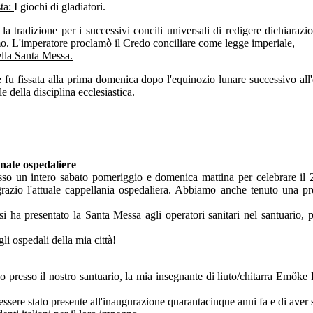
ta:
I giochi di gladiatori.
 tradizione per i successivi concili universali di redigere dichiarazion
imo. L'imperatore proclamò il Credo conciliare come legge imperiale,
lla Santa Messa.
he fu fissata alla prima domenica dopo l'equinozio lunare successivo al
 della disciplina ecclesiastica.
nate ospedaliere
esso un intero sabato pomeriggio e domenica mattina per celebrare il 2
ngrazio l'attuale cappellania ospedaliera. Abbiamo anche tenuto una p
esentato la Santa Messa agli operatori sanitari nel santuario, poi l
 ospedali della mia città!
vo presso il nostro santuario, la mia insegnante di liuto/chitarra Emők
sere stato presente all'inaugurazione quarantacinque anni fa e di aver s