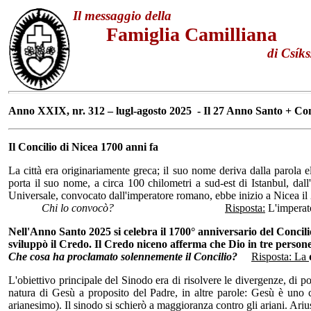
Il messaggio della
Famiglia Camilliana
di Csíksz
Anno XXIX, nr. 312 – lugl-agosto 2025 - Il 27 Anno Santo + Con
Il Concilio di Nicea 1700 anni fa
La città era originariamente greca; il suo nome deriva dalla parola el
porta il suo nome, a circa 100 chilometri a sud-est di Istanbul, dall
Universale, convocato dall'imperatore romano, ebbe inizio a Nicea il 
Chi lo convocò?
Risposta:
L'imperato
Nell'Anno Santo 2025 si celebra il 1700° anniversario del Concilio
sviluppò il Credo. Il Credo niceno afferma che Dio in tre persone, 
Che cosa ha proclamato solennemente il Concilio?
Risposta: La
L'obiettivo principale del Sinodo era di risolvere le divergenze, di por
natura di Gesù a proposito del Padre, in altre parole: Gesù è uno c
arianesimo). Il sinodo si schierò a maggioranza contro gli ariani. Ar