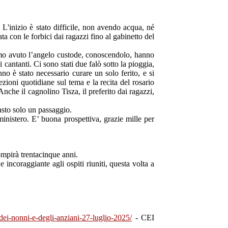
 L'inizio è stato difficile, non avendo acqua, né
ata con le forbici dai ragazzi fino al gabinetto del
amo avuto l’angelo custode, conoscendolo, hanno
i cantanti. Ci sono stati due falò sotto la pioggia,
o è stato necessario curare un solo ferito, e si
ezioni quotidiane sul tema e la recita del rosario
Anche il cagnolino Tisza, il preferito dai ragazzi,
asto solo un passaggio.
inistero. E’ buona prospettiva, grazie mille per
ompirà trentacinque anni.
coraggiante agli ospiti riuniti, questa volta a
-dei-nonni-e-degli-anziani-27-luglio-2025/
- CEI