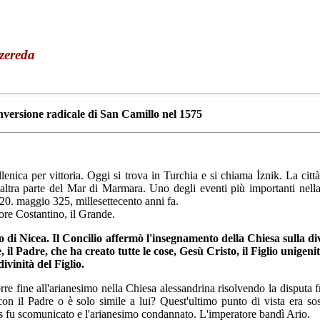
ereda
versione radicale di San Camillo nel 1575
lenica per vittoria. Oggi si trova in Turchia e si chiama İznik. La citt
'altra parte del Mar di Marmara. Uno degli eventi più importanti nella 
20. maggio 325, millesettecento anni fa.
re Costantino, il Grande.
 di Nicea. Il Concilio affermò l'insegnamento della Chiesa sulla divi
il Padre, che ha creato tutte le cose, Gesù Cristo, il Figlio unigenit
divinità del Figlio.
re fine all'arianesimo nella Chiesa alessandrina risolvendo la disputa fra
on il Padre o è solo simile a lui? Quest'ultimo punto di vista era so
ius fu scomunicato e l'arianesimo condannato. L'imperatore bandì Ario.