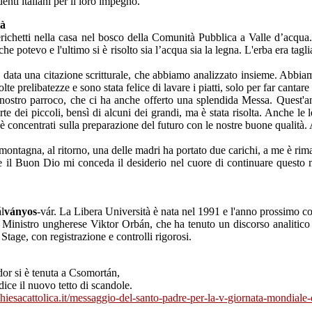
i italiani per il loro impegno.
tà
ierichetti nella casa nel bosco della Comunità Pubblica a Valle d’acqua.
he potevo e l'ultimo si è risolto sia l’acqua sia la legna. L'erba era tagli
a data una citazione scritturale, che abbiamo analizzato insieme. Abbi
 prelibatezze e sono stata felice di lavare i piatti, solo per far cantare 
nostro parroco, che ci ha anche offerto una splendida Messa. Quest'ann
e dei piccoli, bensì di alcuni dei grandi, ma è stata risolta. Anche le l
i è concentrati sulla preparazione del futuro con le nostre buone qualità. 
 montagna, al ritorno, una delle madri ha portato due carichi, a me è rim
e il Buon Dio mi conceda il desiderio nel cuore di continuare questo m
l
ványos
-vár. La Libera Università è nata nel 1991 e l'anno prossimo c
stro ungherese Viktor Orbán, che ha tenuto un discorso analitico e in
Stage, con registrazione e controlli rigorosi.
or si è tenuta a Csomortán,
ice il nuovo tetto di scandole.
.chiesacattolica.it/messaggio-del-santo-padre-per-la-v-giornata-mondiale