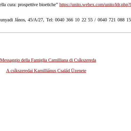
lla cura: prospettive bioetiche”
https://unito.webex.com/unito/ldr.
unyadi János, 45/A/27, Tel: 0040 366 10 22 55 / 0040 721 088 154
 Messaggio della Famiglia Camilliana di Csíkszereda
A csíkszeredai Kamilliánus Család Üzenete