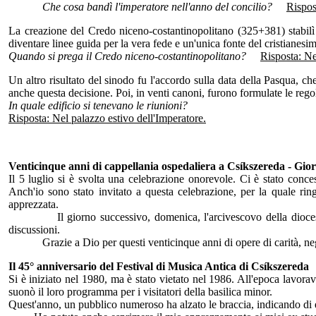
Che cosa bandì l'imperatore nell'anno del concilio?
Rispos
La creazione del Credo niceno-costantinopolitano (325+381) stabilì la
diventare linee guida per la vera fede e un'unica fonte del cristianes
Quando si prega il Credo niceno-costantinopolitano?
Risposta: Ne
Un altro risultato del sinodo fu l'accordo sulla data della Pasqua, c
anche questa decisione. Poi, in venti canoni, furono formulate le regole
In quale edificio si tenevano le riunioni?
Risposta: Nel palazzo estivo dell'Imperatore.
Venticinque anni di cappellania ospedaliera a
Csíkszereda - Gior
Il 5 luglio si è svolta una celebrazione onorevole. Ci è stato conc
Anch'io sono stato invitato a questa celebrazione, per la quale ri
apprezzata.
Il giorno successivo, domenica, l'arcivescovo della diocesi ha pr
discussioni.
Grazie a Dio per questi venticinque anni di opere di carità, negli
Il 45° anniversario del Festival di Musica Antica di
Csíkszereda
Si è iniziato nel 1980, ma è stato vietato nel 1986. All'epoca lavora
suonò il loro programma per i visitatori della basilica minor.
Quest'anno, un pubblico numeroso ha alzato le braccia, indicando di es